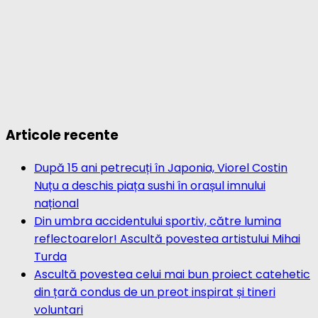
Articole recente
După 15 ani petrecuți în Japonia, Viorel Costin
Nuțu a deschis piața sushi în orașul imnului
național
Din umbra accidentului sportiv, către lumina
reflectoarelor! Ascultă povestea artistului Mihai
Turda
Ascultă povestea celui mai bun proiect catehetic
din țară condus de un preot inspirat și tineri
voluntari