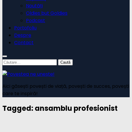
Noutăți
Oldies but Goldies
Podcast
Portofoliu
Despre
Contact
Caută
după:
Aici găsești povești de viață, povești de succes, povești
care te inspiră!
Tagged:
ansamblu profesionist