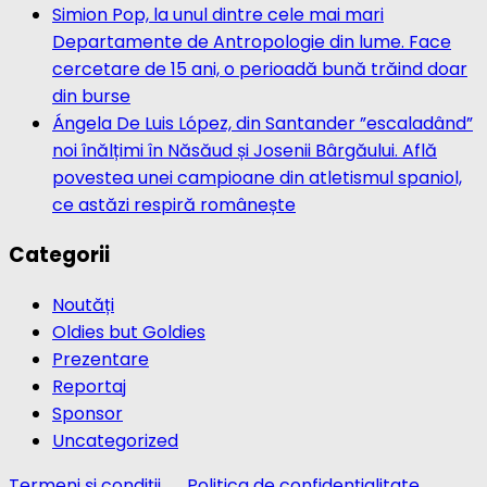
Simion Pop, la unul dintre cele mai mari
Departamente de Antropologie din lume. Face
cercetare de 15 ani, o perioadă bună trăind doar
din burse
Ángela De Luis López, din Santander ”escaladând”
noi înălțimi în Năsăud și Josenii Bârgăului. Află
povestea unei campioane din atletismul spaniol,
ce astăzi respiră românește
Categorii
Noutăți
Oldies but Goldies
Prezentare
Reportaj
Sponsor
Uncategorized
Termeni și condiții
Politica de confidențialitate