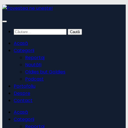
Skip
to
content
Caută
după:
Acasă
Categorii
Reportaj
Noutăți
Oldies but Goldies
Podcast
Portofoliu
Despre
Contact
Acasă
Categorii
Reportaj