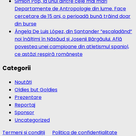
Simion Pop, la unul dintre cele mai mari
Departamente de Antropologie din lume. Face
cercetare de 15 ani, o perioadă bună trăind doar
din burse
Ángela De Luis López, din Santander ”escaladând”
noi înălțimi în Năsăud și Josenii Bârgăului. Află
povestea unei campioane din atletismul spaniol,
ce astăzi respiră românește
Categorii
Noutăți
Oldies but Goldies
Prezentare
Reportaj
Sponsor
Uncategorized
Termeni și condiții
Politica de confidențialitate