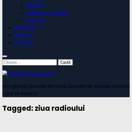
Noutăți
Oldies but Goldies
Podcast
Portofoliu
Despre
Contact
Caută
după:
Aici găsești povești de viață, povești de succes, povești
care te inspiră!
Tagged:
ziua radioului