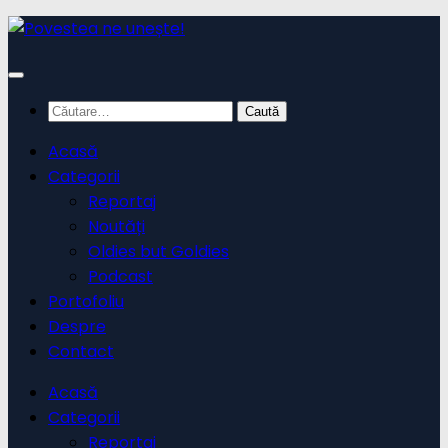
Skip
to
content
Caută
după:
Acasă
Categorii
Reportaj
Noutăți
Oldies but Goldies
Podcast
Portofoliu
Despre
Contact
Acasă
Categorii
Reportaj