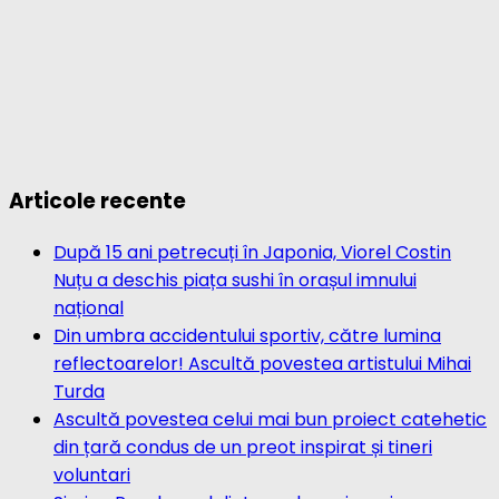
Articole recente
După 15 ani petrecuți în Japonia, Viorel Costin
Nuțu a deschis piața sushi în orașul imnului
național
Din umbra accidentului sportiv, către lumina
reflectoarelor! Ascultă povestea artistului Mihai
Turda
Ascultă povestea celui mai bun proiect catehetic
din țară condus de un preot inspirat și tineri
voluntari