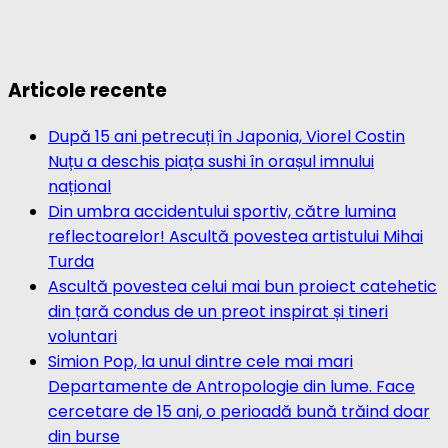
Articole recente
După 15 ani petrecuți în Japonia, Viorel Costin
Nuțu a deschis piața sushi în orașul imnului
național
Din umbra accidentului sportiv, către lumina
reflectoarelor! Ascultă povestea artistului Mihai
Turda
Ascultă povestea celui mai bun proiect catehetic
din țară condus de un preot inspirat și tineri
voluntari
Simion Pop, la unul dintre cele mai mari
Departamente de Antropologie din lume. Face
cercetare de 15 ani, o perioadă bună trăind doar
din burse