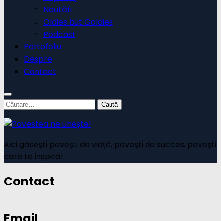
Noutăți
Oldies but Goldies
Podcast
Portofoliu
Despre
Contact
Caută
după:
Aici găsești povești de viață, povești de succes, povești
care te inspiră!
Contact
Email