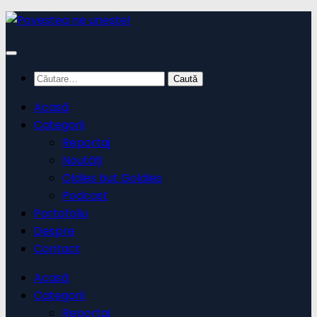
Skip
to
content
Caută
după:
Acasă
Categorii
Reportaj
Noutăți
Oldies but Goldies
Podcast
Portofoliu
Despre
Contact
Acasă
Categorii
Reportaj