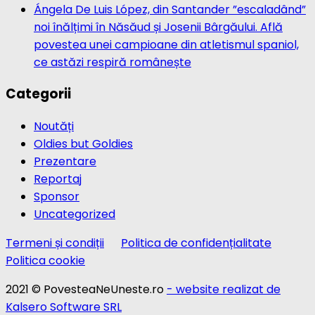
Ángela De Luis López, din Santander ”escaladând”
noi înălțimi în Năsăud și Josenii Bârgăului. Află
povestea unei campioane din atletismul spaniol,
ce astăzi respiră românește
Categorii
Noutăți
Oldies but Goldies
Prezentare
Reportaj
Sponsor
Uncategorized
Termeni și condiții
Politica de confidențialitate
Politica cookie
2021 © PovesteaNeUneste.ro
- website realizat de
Kalsero Software SRL