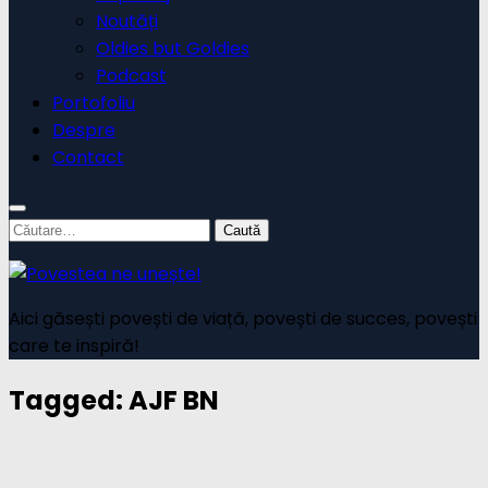
Noutăți
Oldies but Goldies
Podcast
Portofoliu
Despre
Contact
Caută
după:
Aici găsești povești de viață, povești de succes, povești
care te inspiră!
Tagged:
AJF BN