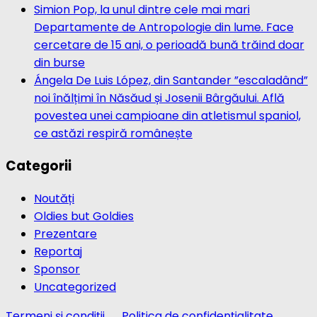
Simion Pop, la unul dintre cele mai mari
Departamente de Antropologie din lume. Face
cercetare de 15 ani, o perioadă bună trăind doar
din burse
Ángela De Luis López, din Santander ”escaladând”
noi înălțimi în Năsăud și Josenii Bârgăului. Află
povestea unei campioane din atletismul spaniol,
ce astăzi respiră românește
Categorii
Noutăți
Oldies but Goldies
Prezentare
Reportaj
Sponsor
Uncategorized
Termeni și condiții
Politica de confidențialitate