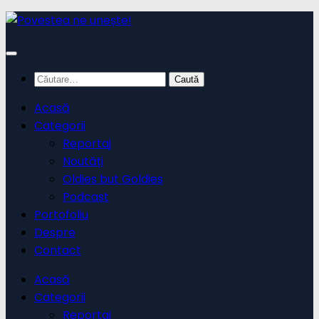
Skip
to
content
Caută
după:
Acasă
Categorii
Reportaj
Noutăți
Oldies but Goldies
Podcast
Portofoliu
Despre
Contact
Acasă
Categorii
Reportaj