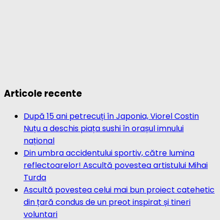
Articole recente
După 15 ani petrecuți în Japonia, Viorel Costin
Nuțu a deschis piața sushi în orașul imnului
național
Din umbra accidentului sportiv, către lumina
reflectoarelor! Ascultă povestea artistului Mihai
Turda
Ascultă povestea celui mai bun proiect catehetic
din țară condus de un preot inspirat și tineri
voluntari