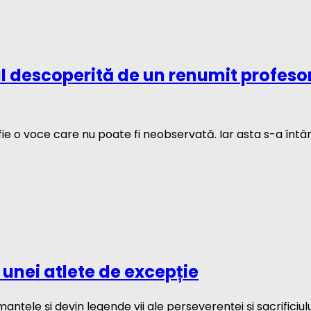
 descoperită de un renumit profesor 
fie o voce care nu poate fi neobservată. Iar asta s-a întâ
unei atlete de excepție
nțele și devin legende vii ale perseverenței și sacrificiul