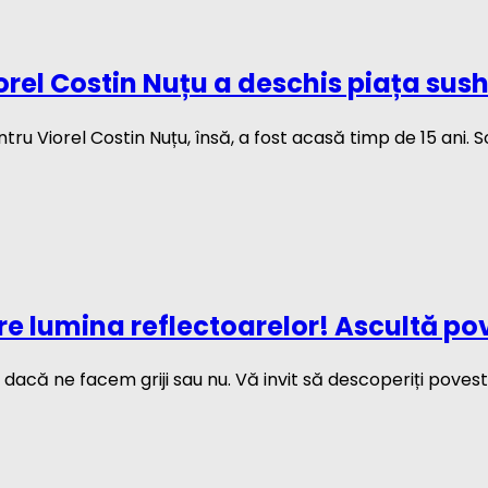
orel Costin Nuțu a deschis piața sush
u Viorel Costin Nuțu, însă, a fost acasă timp de 15 ani. Soția
re lumina reflectoarelor! Ascultă po
 dacă ne facem griji sau nu. Vă invit să descoperiți poves