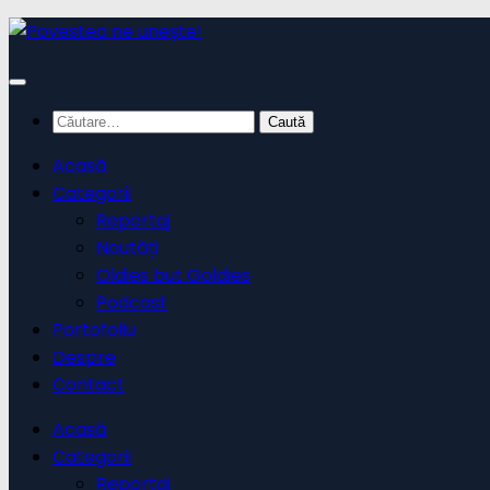
Skip
to
content
Caută
după:
Acasă
Categorii
Reportaj
Noutăți
Oldies but Goldies
Podcast
Portofoliu
Despre
Contact
Acasă
Categorii
Reportaj