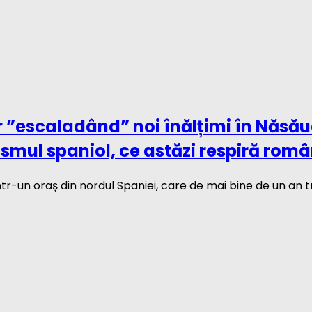
 ”escaladând” noi înălțimi în Năsăud
smul spaniol, ce astăzi respiră rom
-un oraș din nordul Spaniei, care de mai bine de un an tr