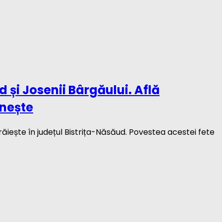
 și Josenii Bârgăului. Află
ânește
ăiește în județul Bistrița-Năsăud. Povestea acestei fete