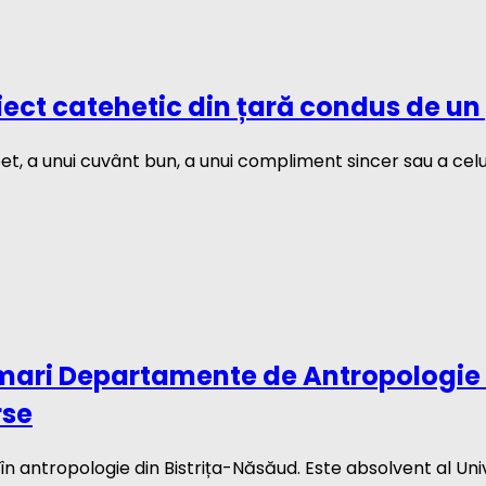
ct catehetic din țară condus de un pr
t, a unui cuvânt bun, a unui compliment sincer sau a celu
 mari Departamente de Antropologie d
rse
n antropologie din Bistrița-Năsăud. Este absolvent al Univ