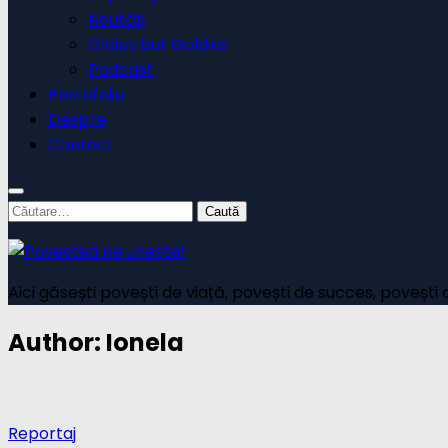
Noutăți
Oldies but Goldies
Podcast
Portofoliu
Despre
Contact
Caută
după:
Aici găsești povești de viață, povești de succes, povești 
Author:
Ionela
Reportaj