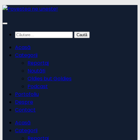
Skip
to
content
Caută
după:
Acasă
Categorii
Reportaj
Noutăți
Oldies but Goldies
Podcast
Portofoliu
Despre
Contact
Acasă
Categorii
Reportaj