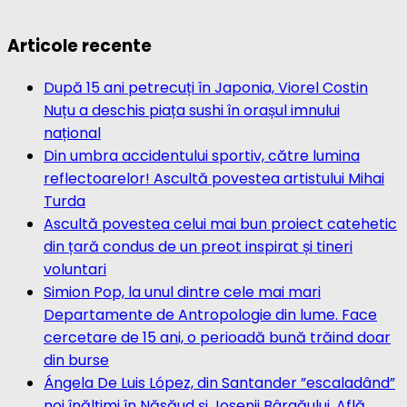
Articole recente
După 15 ani petrecuți în Japonia, Viorel Costin
Nuțu a deschis piața sushi în orașul imnului
național
Din umbra accidentului sportiv, către lumina
reflectoarelor! Ascultă povestea artistului Mihai
Turda
Ascultă povestea celui mai bun proiect catehetic
din țară condus de un preot inspirat și tineri
voluntari
Simion Pop, la unul dintre cele mai mari
Departamente de Antropologie din lume. Face
cercetare de 15 ani, o perioadă bună trăind doar
din burse
Ángela De Luis López, din Santander ”escaladând”
noi înălțimi în Năsăud și Josenii Bârgăului. Află