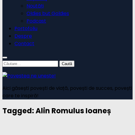
Noutăți
Oldies but Goldies
Podcast
Portofoliu
Despre
Contact
Caută
după:
Aici găsești povești de viață, povești de succes, povești
care te inspiră!
Tagged:
Alin Romulus Ioaneș