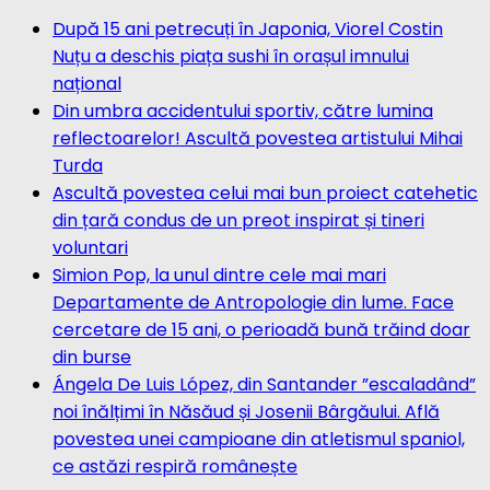
După 15 ani petrecuți în Japonia, Viorel Costin
Nuțu a deschis piața sushi în orașul imnului
național
Din umbra accidentului sportiv, către lumina
reflectoarelor! Ascultă povestea artistului Mihai
Turda
Ascultă povestea celui mai bun proiect catehetic
din țară condus de un preot inspirat și tineri
voluntari
Simion Pop, la unul dintre cele mai mari
Departamente de Antropologie din lume. Face
cercetare de 15 ani, o perioadă bună trăind doar
din burse
Ángela De Luis López, din Santander ”escaladând”
noi înălțimi în Năsăud și Josenii Bârgăului. Află
povestea unei campioane din atletismul spaniol,
ce astăzi respiră românește