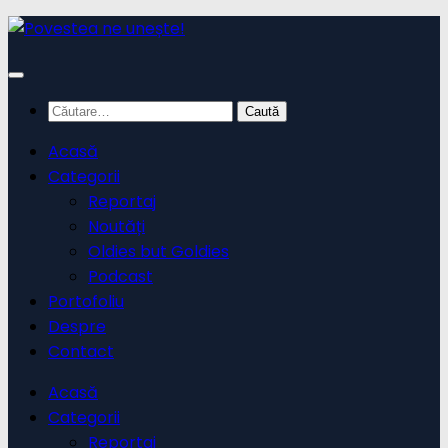
Skip
to
content
Caută
după:
Acasă
Categorii
Reportaj
Noutăți
Oldies but Goldies
Podcast
Portofoliu
Despre
Contact
Acasă
Categorii
Reportaj