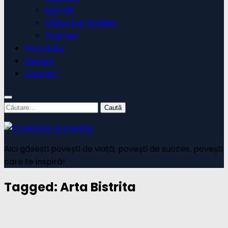
Noutăți
Oldies but Goldies
Podcast
Portofoliu
Despre
Contact
Caută
după:
Aici găsești povești de viață, povești de succes, povești
care te inspiră!
Tagged:
Arta Bistrita