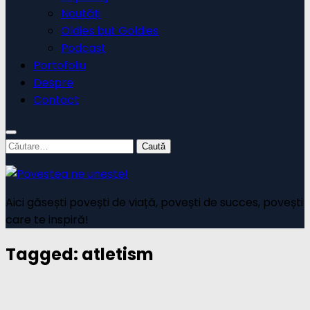
Noutăți
Oldies but Goldies
Podcast
Portofoliu
Despre
Contact
Caută
după:
Aici găsești povești de viață, povești de succes, povești
care te inspiră!
Tagged:
atletism