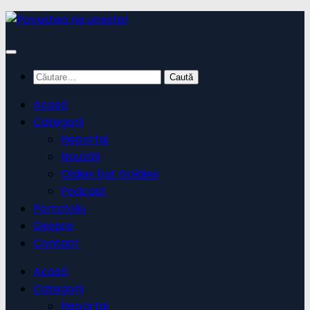
Skip
to
content
Caută
după:
Acasă
Categorii
Reportaj
Noutăți
Oldies but Goldies
Podcast
Portofoliu
Despre
Contact
Acasă
Categorii
Reportaj