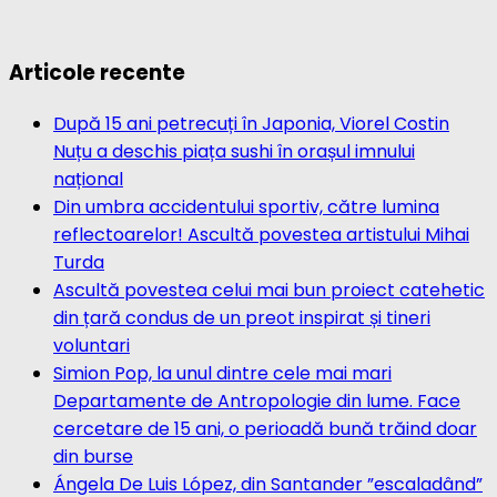
Articole recente
După 15 ani petrecuți în Japonia, Viorel Costin
Nuțu a deschis piața sushi în orașul imnului
național
Din umbra accidentului sportiv, către lumina
reflectoarelor! Ascultă povestea artistului Mihai
Turda
Ascultă povestea celui mai bun proiect catehetic
din țară condus de un preot inspirat și tineri
voluntari
Simion Pop, la unul dintre cele mai mari
Departamente de Antropologie din lume. Face
cercetare de 15 ani, o perioadă bună trăind doar
din burse
Ángela De Luis López, din Santander ”escaladând”