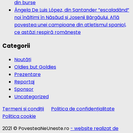
din burse
Ángela De Luis López, din Santander ”escaladând”
noi înălțimi în Năsăud și Josenii Bârgăului. Află
povestea unei campioane din atletismul spaniol,
ce astăzi respiră românește
Categorii
Noutăți
Oldies but Goldies
Prezentare
Reportaj
Sponsor
Uncategorized
Termeni și condiții
Politica de confidențialitate
Politica cookie
2021 © PovesteaNeUneste.ro
- website realizat de