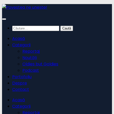
Skip
to
content
Caută
după:
Acasă
Categorii
Reportaj
Noutăți
Oldies but Goldies
Podcast
Portofoliu
Despre
Contact
Acasă
Categorii
Reportaj