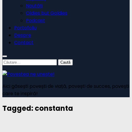
Noutăți
Oldies but Goldies
Podcast
Portofoliu
Despre
Contact
Caută
după:
Aici găsești povești de viață, povești de succes, povești
care te inspiră!
Tagged:
constanta