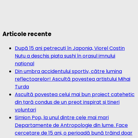
Articole recente
După 15 ani petrecuți în Japonia, Viorel Costin
Nuțu a deschis piața sushi în orașul imnului
național
Din umbra accidentului sportiv, către lumina
reflectoarelor! Ascultă povestea artistului Mihai
Turda
Ascultă povestea celui mai bun proiect catehetic
din țară condus de un preot inspirat și tineri
voluntari
Simion Pop, la unul dintre cele mai mari
Departamente de Antropologie din lume. Face
cercetare de 15 ani, o perioadă bună trăind doar