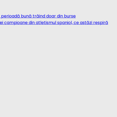
o perioadă bună trăind doar din burse
ei campioane din atletismul spaniol, ce astăzi respiră