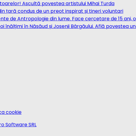
toarelor! Ascultă povestea artistului Mihai Turda
 țară condus de un preot inspirat și tineri voluntari
nte de Antropologie din lume. Face cercetare de 15 ani, 
i înălțimi în Năsăud și Josenii Bârgăului. Află povestea un
ica cookie
ero Software SRL