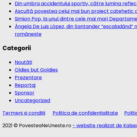
Din umbra accidentului sportiv, către lumina reflec
Ascultă povestea celui mai bun proiect catehetic din
Simion Pop, la unul dintre cele mai mari Departame
Ángela De Luis López, din Santander ”escaladând” no
românește
Categorii
Noutăți
Oldies but Goldies
Prezentare
Reportaj
Sponsor
Uncategorized
Termeni și condiții
Politica de confidențialitate
Polit
2021 © PovesteaNeUneste.ro
- website realizat de Kals