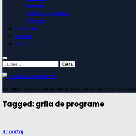
Noutăți
Oldies but Goldies
Podcast
Portofoliu
Despre
Contact
Caută
după:
Aici găsești povești de viață, povești de succes, povești 
Tagged:
grila de programe
Reportaj