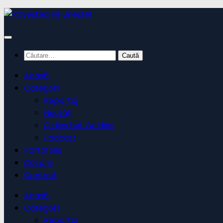
Skip
to
content
Caută
după:
Acasă
Categorii
Reportaj
Noutăți
Oldies but Goldies
Podcast
Portofoliu
Despre
Contact
Acasă
Categorii
Reportaj