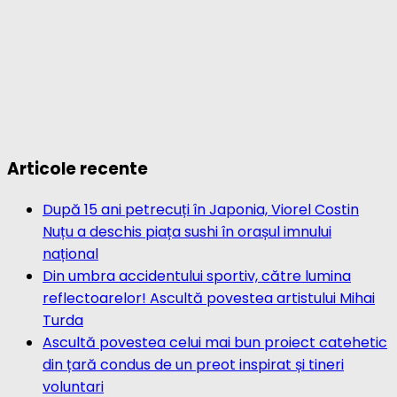
Articole recente
După 15 ani petrecuți în Japonia, Viorel Costin
Nuțu a deschis piața sushi în orașul imnului
național
Din umbra accidentului sportiv, către lumina
reflectoarelor! Ascultă povestea artistului Mihai
Turda
Ascultă povestea celui mai bun proiect catehetic
din țară condus de un preot inspirat și tineri
voluntari