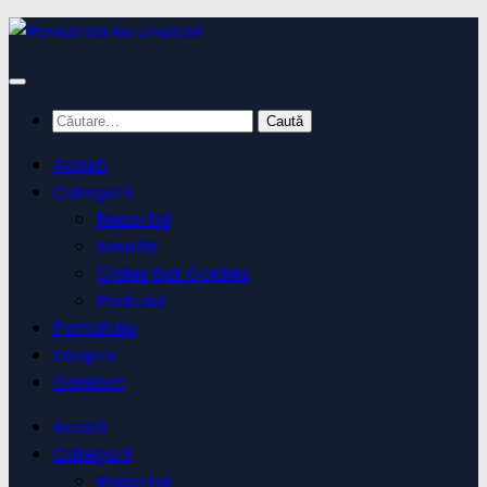
Skip
to
content
Caută
după:
Acasă
Categorii
Reportaj
Noutăți
Oldies but Goldies
Podcast
Portofoliu
Despre
Contact
Acasă
Categorii
Reportaj