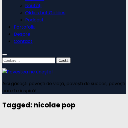
Noutăți
Oldies but Goldies
Podcast
Portofoliu
Despre
Contact
Caută
după:
Aici găsești povești de viață, povești de succes, povești
care te inspiră!
Tagged:
nicolae pop