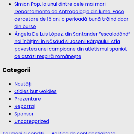
Simion Pop, la unul dintre cele mai mari
Departamente de Antropologie din lume. Face
cercetare de 15 ani, o perioadă bună trăind doar
din burse
Ángela De Luis López, din Santander ”escaladând”
noi înălțimi în Năsăud și Josenii Bârgăului. Află
povestea unei campioane din atletismul spaniol,
ce astăzi respiră românește
Categorii
Noutăți
Oldies but Goldies
Prezentare
Reportaj
Sponsor
Uncategorized
Termeni și condiții
Politica de confidențialitate