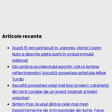
Articole recente
După 15 ani petrecuți în Japonia, Viorel Costin
Nuțu a deschis piața sushi în orașul imnului
național
Din umbra accidentului sportiv, către lumina
reflectoarelor! Ascultă povestea artistului Mihai
Turda
Ascultă povestea celui mai bun proiect catehetic
din țară condus de un preot inspirat și tineri
voluntari
Simion Pop, la unul dintre cele mai mari
Departamente de Antropologie din lume. Face