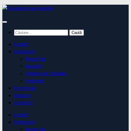
Skip
to
content
Caută
după:
Acasă
Categorii
Reportaj
Noutăți
Oldies but Goldies
Podcast
Portofoliu
Despre
Contact
Acasă
Categorii
Reportaj