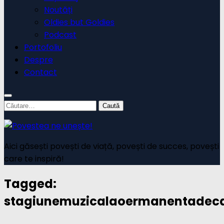
Noutăți
Oldies but Goldies
Podcast
Portofoliu
Despre
Contact
Caută
după:
Aici găsești povești de viață, povești de succes, povești
care te inspiră!
Tagged:
stagiunemuzicalaoermanentadec