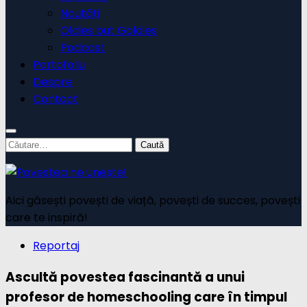
Noutăți
Oldies but Goldies
Podcast
Portofoliu
Despre
Contact
Caută
după:
Aici găsești povești de viață, povești de succes, povești
care te inspiră!
Reportaj
Ascultă povestea fascinantă a unui
profesor de homeschooling care în timpul