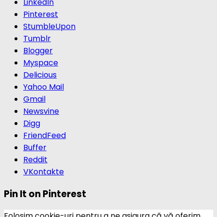
LinkedIn
Pinterest
StumbleUpon
Tumblr
Blogger
Myspace
Delicious
Yahoo Mail
Gmail
Newsvine
Digg
FriendFeed
Buffer
Reddit
VKontakte
Pin It on Pinterest
Folosim cookie-uri pentru a ne asigura că vă oferim