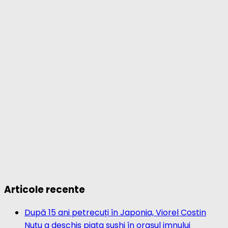
Articole recente
După 15 ani petrecuți în Japonia, Viorel Costin
Nuțu a deschis piața sushi în orașul imnului