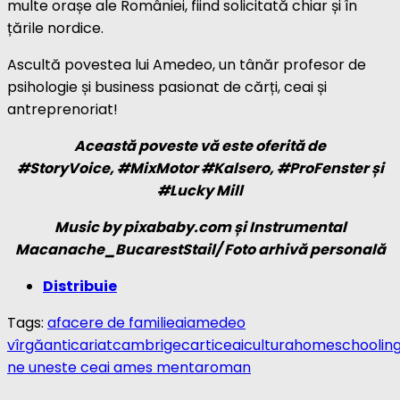
multe orașe ale României, fiind solicitată chiar și în
țările nordice.
Ascultă povestea lui Amedeo, un tânăr profesor de
psihologie și business pasionat de cărți, ceai și
antreprenoriat!
Această poveste vă este oferită de
#StoryVoice,
#MixMotor
#Kalsero, #ProFenster și
#Lucky Mill
Music by pixababy.com și Instrumental
Macanache_BucarestStail/ Foto arhivă personală
Distribuie
Tags:
afacere de familie
ai
amedeo
vîrgă
anticariat
cambrige
carti
ceai
cultura
homeschoolin
ne uneste ceai ames menta
roman