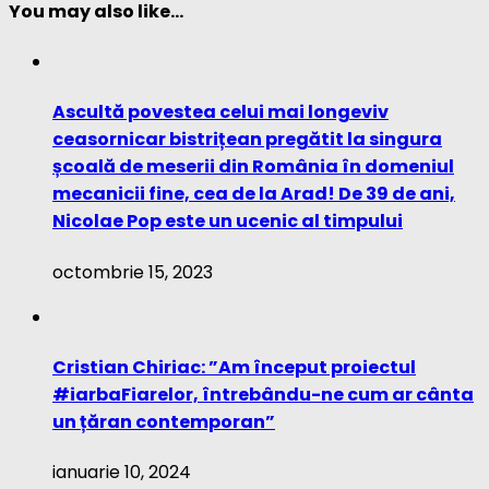
You may also like...
Ascultă povestea celui mai longeviv
ceasornicar bistrițean pregătit la singura
școală de meserii din România în domeniul
mecanicii fine, cea de la Arad! De 39 de ani,
Nicolae Pop este un ucenic al timpului
octombrie 15, 2023
Cristian Chiriac: ”Am început proiectul
#iarbaFiarelor, întrebându-ne cum ar cânta
un țăran contemporan”
ianuarie 10, 2024