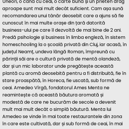
Uneori, o cană cu ceai, o carte bună și un prieten drag
aproape sunt mai mult decât suficient. Cam așa sună
recomandarea unui tânăr deosebit care a ajuns să fie
cunoscut în mai multe orașe din țară datorită
business-ului pe care îl dezvoltă de mai bine de 2 ani.
Predă psihologie și business în limba engleză, în sistem
homeschooling la o școală privată din Cluj, iar acasă, în
județul Neamț, undeva lângă Roman, împreună cu
părinții săi are o cultură privată de mentă olandeză,
dar și un mic laborator unde pregătește această
plantă cu aromă deosebită pentru a fi distribuită, fie în
stare proaspătă, în Horeca, fie uscată, sub formă de
ceai. Amedeo Vîrgă, fondatorul Ames Menta ne
reamintește că această băutura aromată și
modestă de care ne bucurăm de secole a devenit
mult mai mult decât o simplă băutură. Menta lui
Amedeo se vinde în mai toate restaurantele din zona
în care este cultivată, dar și sub formă de ceai, în mai