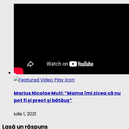
Marius Nicolae Muti: ”Mama îmi zicea că nu
pot fi și preot și bătăuș”
iulie 1, 2021
Lasă un răspuns