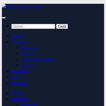
Skip
to
content
Caută
după:
Acasă
Categorii
Reportaj
Noutăți
Oldies but Goldies
Podcast
Portofoliu
Despre
Contact
Acasă
Categorii
Reportaj