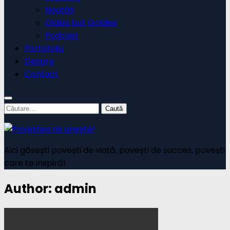
Noutăți
Oldies but Goldies
Podcast
Portofoliu
Despre
Contact
Caută
după:
Aici găsești povești de viață, povești de succes, povești
care te inspiră!
Author:
admin