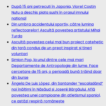
După 15 ani petrecuți în Japonia, Viorel Costin
Nuțu a deschis piața sushi în orașul imnului
național
Din umbra accidentului sportiv, către lumina
reflectoarelor! Ascultă povestea artistului Mihai
Turda
Ascultă povestea celui mai bun proiect catehetic
din țară condus de un preot inspirat și tineri
voluntari
Simion Pop, la unul dintre cele mai mari
Departamente de Antropologie din lume. Face
cercetare de 15 ani, o perioadă bună trăind doar
din burse
Ángela De Luis López, din Santander ”escaladând”
noi înălțimi în Năsăud și Josenii Bârgăului. Află
povestea unei campioane din atletismul spaniol,
ce astăzi respiră românește