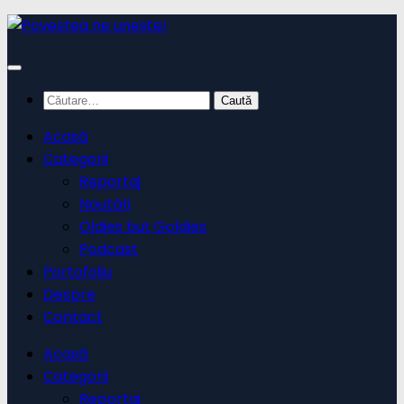
Skip
to
content
Caută
după:
Acasă
Categorii
Reportaj
Noutăți
Oldies but Goldies
Podcast
Portofoliu
Despre
Contact
Acasă
Categorii
Reportaj