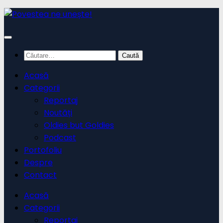
Skip
to
content
Caută
după:
Acasă
Categorii
Reportaj
Noutăți
Oldies but Goldies
Podcast
Portofoliu
Despre
Contact
Acasă
Categorii
Reportaj