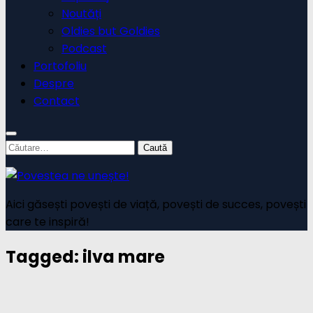
Noutăți
Oldies but Goldies
Podcast
Portofoliu
Despre
Contact
Caută
după:
Aici găsești povești de viață, povești de succes, povești
care te inspiră!
Tagged:
ilva mare