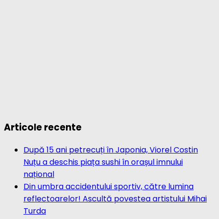
Articole recente
După 15 ani petrecuți în Japonia, Viorel Costin
Nuțu a deschis piața sushi în orașul imnului
național
Din umbra accidentului sportiv, către lumina
reflectoarelor! Ascultă povestea artistului Mihai
Turda