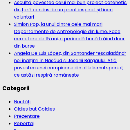
Ascultă povestea celui mai bun proiect catehetic
din țară condus de un preot inspirat și tineri
voluntari
Simion Pop, la unul dintre cele mai mari
Departamente de Antropologie din lume. Face
cercetare de 15 ani, o perioadă bună trăind doar
din burse
Ángela De Luis López, din Santander ”escaladând”
noi înălțimi în Năsăud și Josenii Bârgăului. Află
povestea unei campioane din atletismul spaniol,
ce astăzi respiră românește
Categorii
Noutăți
Oldies but Goldies
Prezentare
Reportaj