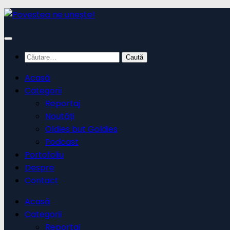
Skip
to
content
Caută
după:
Acasă
Categorii
Reportaj
Noutăți
Oldies but Goldies
Podcast
Portofoliu
Despre
Contact
Acasă
Categorii
Reportaj