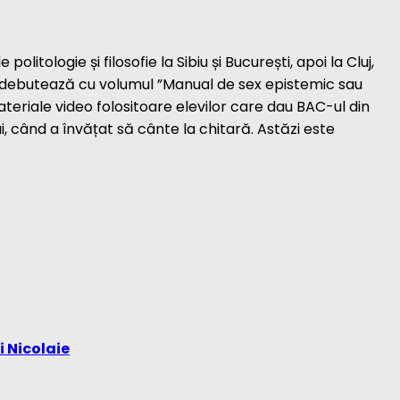
tologie și filosofie la Sibiu și București, apoi la Cluj,
 2011 debutează cu volumul ”Manual de sex epistemic sau
teriale video folositoare elevilor care dau BAC-ul din
i, când a învățat să cânte la chitară. Astăzi este
i Nicolaie