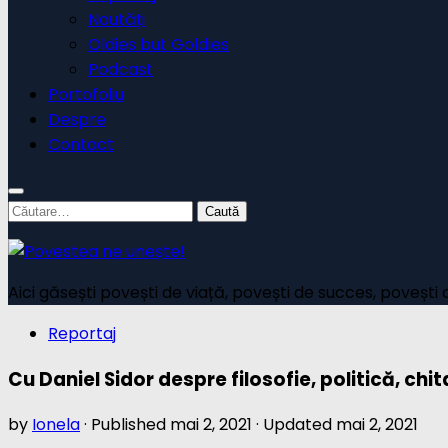
Noutăți
Oldies but Goldies
Podcast
Portofoliu
Despre
Contact
Caută
după:
Aici găsești povești de viață, povești de succes, povești 
Reportaj
Cu Daniel Sidor despre filosofie, politică, chit
by
Ionela
· Published
mai 2, 2021
· Updated
mai 2, 2021