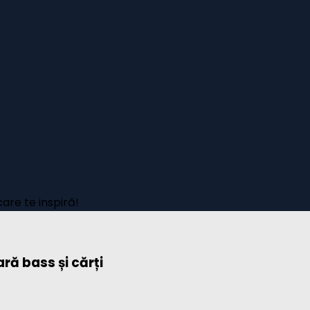
care te inspiră!
ară bass și cărți