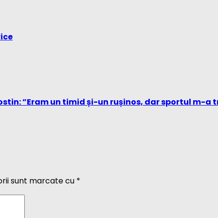
rice
stin: ”Eram un timid și-un rușinos, dar sportul m-a 
orii sunt marcate cu
*