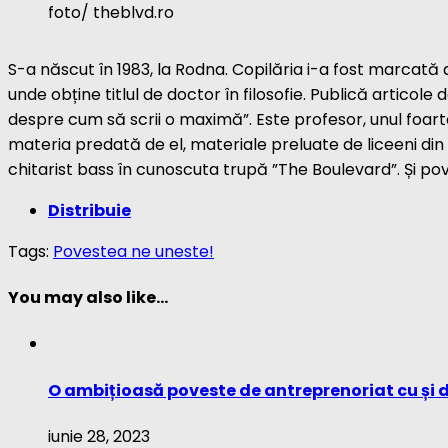
foto/ theblvd.ro
S-a născut în 1983, la Rodna. Copilăria i-a fost marcată de
unde obține titlul de doctor în filosofie. Publică articole
despre cum să scrii o maximă”. Este profesor, unul foart
materia predată de el, materiale preluate de liceeni din t
chitarist bass în cunoscuta trupă ”The Boulevard”. Și p
Distribuie
Tags:
Povestea ne uneste!
You may also like...
O ambițioasă poveste de antreprenoriat cu și de
iunie 28, 2023