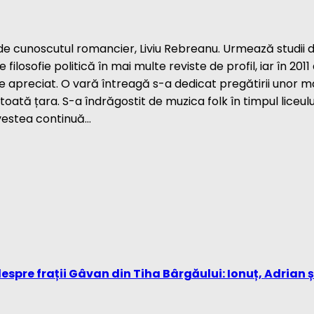
 cunoscutul romancier, Liviu Rebreanu. Urmează studii de poli
 de filosofie politică în mai multe reviste de profil, iar în
e apreciat. O vară întreagă s-a dedicat pregătirii unor ma
oată țara. S-a îndrăgostit de muzica folk în timpul liceulu
ovestea continuă…
spre frații Gâvan din Tiha Bârgăului: Ionuț, Adrian ș