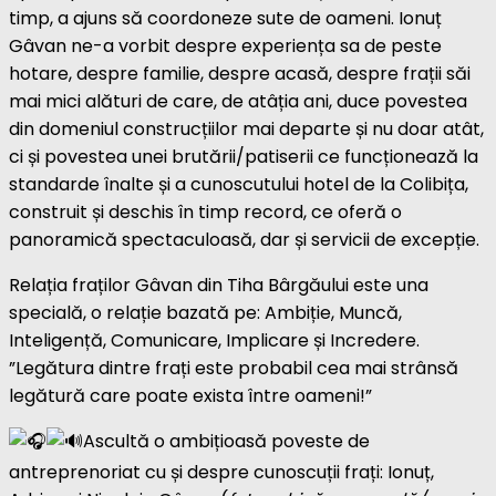
timp, a ajuns să coordoneze sute de oameni. Ionuț
Gâvan ne-a vorbit despre experiența sa de peste
hotare, despre familie, despre acasă, despre frații săi
mai mici alături de care, de atâția ani, duce povestea
din domeniul construcțiilor mai departe și nu doar atât,
ci și povestea unei brutării/patiserii ce funcționează la
standarde înalte și a cunoscutului hotel de la Colibița,
construit și deschis în timp record, ce oferă o
panoramică spectaculoasă, dar și servicii de excepție.
Relația fraților Gâvan din Tiha Bârgăului este una
specială, o relație bazată pe: Ambiție, Muncă,
Inteligență, Comunicare, Implicare și Incredere.
”Legătura dintre frați este probabil cea mai strânsă
legătură care poate exista între oameni!”
Ascultă o ambițioasă poveste de
antreprenoriat cu și despre cunoscuții frați: Ionuț,