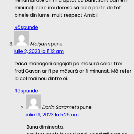
nenumărate ori m a ajutat cu bani , sânt oameni
minunați care îmi doresc să aibă parte de tot
binele din lume, mult respect Amicii
Răspunde
Moișan
spune:
iulie 2, 2023 la 11:12 am
Dacă managerii angajați pe măsură celor trei
frați Gavan ar fi pe măsură ar fi minunat. Mă refer
la cel mai nou dintre ei.
Răspunde
Dorin Saramet
spune:
iulie 19, 2023 la 5:26 am
Buna dimineata,