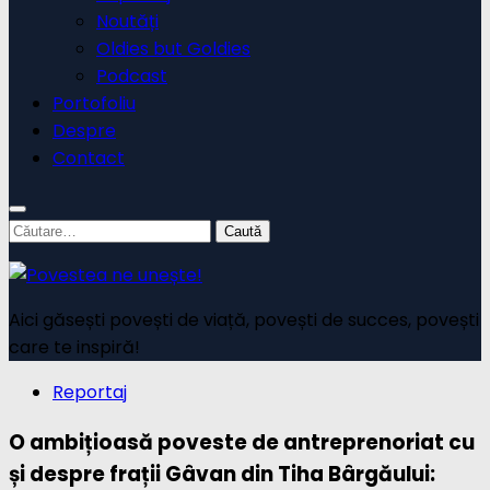
Noutăți
Oldies but Goldies
Podcast
Portofoliu
Despre
Contact
Caută
după:
Aici găsești povești de viață, povești de succes, povești
care te inspiră!
Reportaj
O ambițioasă poveste de antreprenoriat cu
și despre frații Gâvan din Tiha Bârgăului: