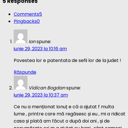
5 Responses
Comments
5
Pingbacks
0
Ion
spune:
iunie 29, 2023 la 10:16 am
Povestea lor e patentata de sefii lor de la judet !
Răspunde
Vidican Bogdan
spune:
iunie 29, 2023 la 10:37 am
Ce nu a menționat Ionuț e că a ajutat f multa
lume , printre care mă regăsesc și eu , mi a ridicat
casa și plată am făcut o după doi ani , și de