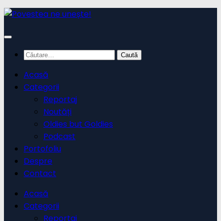
Skip
to
content
Caută
după:
Acasă
Categorii
Reportaj
Noutăți
Oldies but Goldies
Podcast
Portofoliu
Despre
Contact
Acasă
Categorii
Reportaj