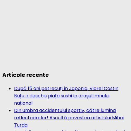
Articole recente
După 15 ani petrecuți în Japonia, Viorel Costin
Nuțu a deschis piața sushi în orașul imnului
național
Din umbra accidentului sportiv, către lumina
reflectoarelor! Ascultă povestea artistului Mihai
Turda