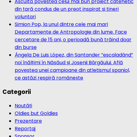
Ascultă povestea celui mai bun proiect catehetic
din țară condus de un preot inspirat și tineri
voluntari
Simion Pop, la unul dintre cele mai mari
Departamente de Antropologie din lume. Face
cercetare de 15 ani, o perioadă bună trăind doar
din burse
Ángela De Luis López, din Santander ”escaladând”
noi înălțimi în Năsăud și Josenii Bârgăului. Află
povestea unei campioane din atletismul spaniol,
ce astăzi respiră românește
Categorii
Noutăți
Oldies but Goldies
Prezentare
Reportaj
Sponsor