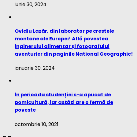
iunie 30, 2024
Ovidiu Lazăr, din laborator pe crestele
montane ale Europei! Află povestea
inginerului alimentar și fotografului
aventurier din paginile National Geographic!
ianuarie 30, 2024
În perioada studenției s-a apucat de
pomicultură, iar astăzi are o fermă de
poveste
octombrie 10, 2021