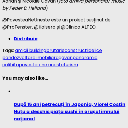
Adrian și Nicolaie Gâvan (
foto arhivă personală/ music
by Peder B. Helland
)
@PovesteaNeUneste este un proiect susținut de
@ProFenster, @Kalsero și @Clinica ALTEO.
Distribuie
Tags:
amicii building
brutarie
constructii
delice
pan
dezvoltare imobiliara
gâvan
panoramic
colibita
povestea ne uneste
turism
You may also like...
După 15 ani petrecuți în Japonia, Viorel Costin
Nuțu a deschis piața sushi în orașul imnului
național