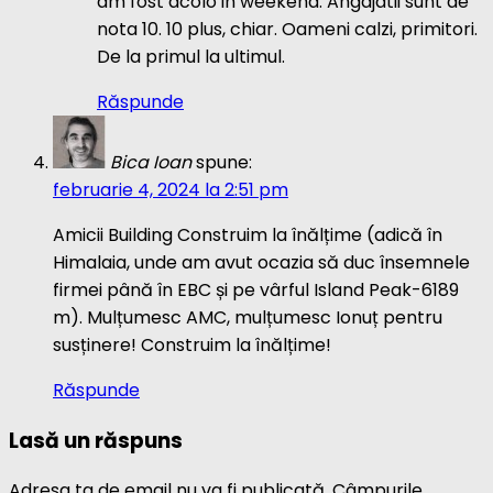
am fost acolo in weekend. Angajatii sunt de
nota 10. 10 plus, chiar. Oameni calzi, primitori.
De la primul la ultimul.
Răspunde
Bica Ioan
spune:
februarie 4, 2024 la 2:51 pm
Amicii Building Construim la înălțime (adică în
Himalaia, unde am avut ocazia să duc însemnele
firmei până în EBC și pe vârful Island Peak-6189
m). Mulțumesc AMC, mulțumesc Ionuț pentru
susținere! Construim la înălțime!
Răspunde
Lasă un răspuns
Adresa ta de email nu va fi publicată.
Câmpurile